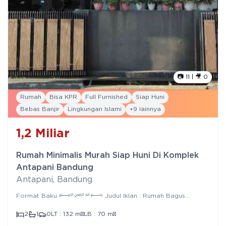
📷
11
| 🎥
0
Rumah
Bisa KPR
Full Furnished
Siap Huni
Bebas Banjir
Lingkungan Islami
+
9
lainnya
1,2
Miliar
Rumah Minimalis Murah Siap Huni Di Komplek
Antapani Bandung
Antapani
,
Bandung
Format Baku ﷽ Judul Iklan : Rumah Bagus
Minimalis di komplek Antapani Bandung Spesifikasi : >
Bangunan Tahun : > Jumlah Lantai : 1 > Luas Tanah : 132 m² >
2
1
0
LT :
132
m²
LB :
70
m²
Luas Bangunan : 70 m² > Bentuk Tanah : > Lebar Muka : 10 m >