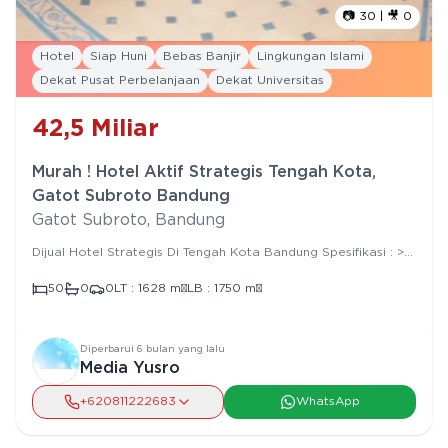
📷
30
| 🎥
0
Hotel
Siap Huni
Bebas Banjir
Lingkungan Islami
Dekat Pusat Perbelanjaan
Dekat Universitas
42,5
Miliar
Murah ! Hotel Aktif Strategis Tengah Kota,
Gatot Subroto Bandung
Gatot Subroto
,
Bandung
Dijual Hotel Strategis Di Tengah Kota Bandung Spesifikasi : >
Bangunan Tahun : 1980 > Jumlah Lantai : 2 > Luas Tanah : 1628
m² > Luas Bangunan : 1750 m² > Bentuk Tanah : Kotak > Lebar
50
0
0
LT :
1628
m²
LB :
1750
m²
Muka : 34 m > Panjang tanah : 54 m > Orientasi Hadap : Utara
> Kamar Hotel : 50 > Kamar Mandi : 50 > Pasokan Listrik :
23.600 W > Sumber Air : Sumersible > Garasi : 1 > Carport :
20 > Legalitas : SHM
Diperbarui
6 bulan yang lalu
Media Yusro
+62
0811222683
WhatsApp