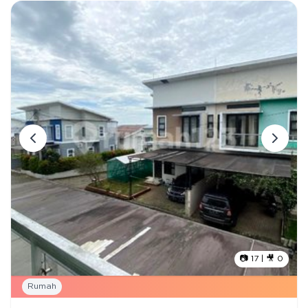
📷
17
| 🎥
0
Rumah