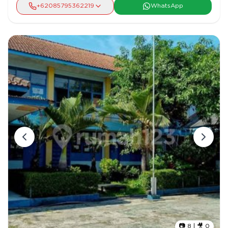
dapur > Harga Permintaan : 19 M ( Nego )
+62
085795362219
WhatsApp
📷
8
| 🎥
0