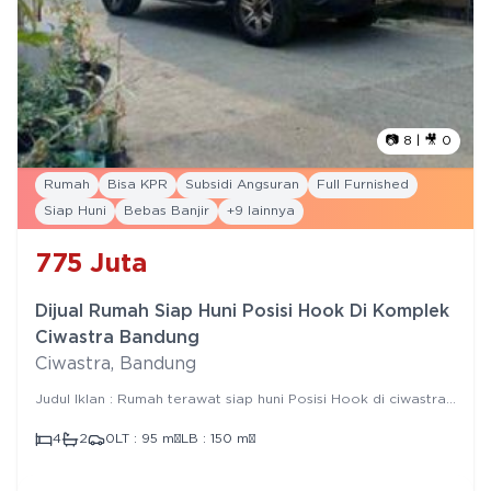
📷
8
| 🎥
0
Rumah
Bisa KPR
Subsidi Angsuran
Full Furnished
Siap Huni
Bebas Banjir
+
9
lainnya
775
Juta
Dijual Rumah Siap Huni Posisi Hook Di Komplek
Ciwastra Bandung
Ciwastra
,
Bandung
Judul Iklan : Rumah terawat siap huni Posisi Hook di ciwastra
bandung Spesifikasi : > Bangunan Tahun : > Jumlah Lantai : 2 >
Luas Tanah : 95 m² > Luas Bangunan : 150 m² > Pasokan Listrik
4
2
0
LT :
95
m²
LB :
150
m²
: 1300 > Sumber Air : jetpum > Garasi : > Carport : 1 > Row
Jalan : 2 > Legalitas : SHM Posisi Hoek Strategis 100% Bebas
Banjir Mesjid 50 meter SD 150 Meter SMP 100 Meter Air