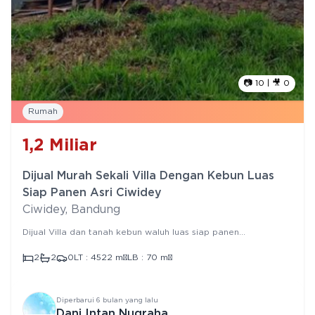
📷
10
| 🎥
0
Rumah
1,2
Miliar
Dijual Murah Sekali Villa Dengan Kebun Luas
Siap Panen Asri Ciwidey
Ciwidey
,
Bandung
Dijual Villa dan tanah kebun waluh luas siap panen
pemandangan Asri Ciwidey Spesifikasi : >> Bangunan Tahun :
2024 > Jumlah Lantai : 1 > Luas Tanah : 4.522 m² > Luas
2
2
0
LT :
4522
m²
LB :
70
m²
Bangunan : 70 m² > Lebar Muka : 50 mtr > Kamar Tidur : 2 >
Kamar Mandi : 2 > Pasokan Listrik : 1.300 watt > Sumber Air :
sumur bor > Row Jalan : 6 mtr > Legalitas : SHM > Harga
Permintaan : 1,2 M
Diperbarui
6 bulan yang lalu
Dani Intan Nugraha