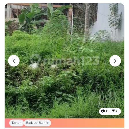
📷
8
| 🎥
0
Tanah
Bebas Banjir