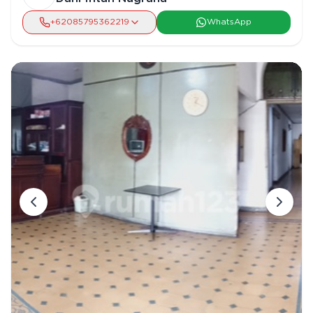
+62
085795362219
WhatsApp