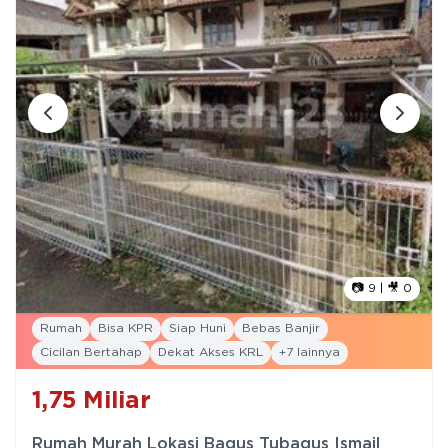
📷
9
| 🎥
0
Rumah
Bisa KPR
Siap Huni
Bebas Banjir
Cicilan Bertahap
Dekat Akses KRL
+
7
lainnya
1,75
Miliar
Rumah Murah Lokasi Bagus Tubagus Ismail