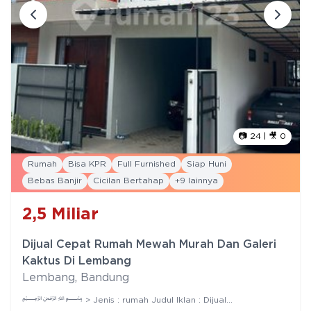
📷
24
| 🎥
0
Rumah
Bisa KPR
Full Furnished
Siap Huni
Bebas Banjir
Cicilan Bertahap
+
9
lainnya
2,5
Miliar
Dijual Cepat Rumah Mewah Murah Dan Galeri
Kaktus Di Lembang
Lembang
,
Bandung
﷽ > Jenis : rumah Judul Iklan : Dijual