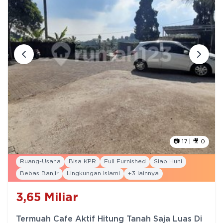
📷
17
| 🎥
0
Ruang-Usaha
Bisa KPR
Full Furnished
Siap Huni
Bebas Banjir
Lingkungan Islami
+
3
lainnya
3,65
Miliar
Termuah Cafe Aktif Hitung Tanah Saja Luas Di