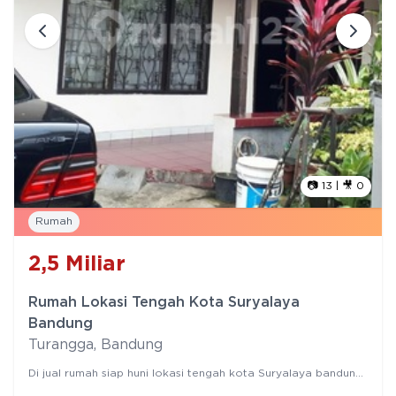
📷
13
| 🎥
0
Rumah
2,5
Miliar
Rumah Lokasi Tengah Kota Suryalaya
Bandung
Turangga
,
Bandung
Di jual rumah siap huni lokasi tengah kota Suryalaya bandung
Spesifikasi : Bangunan tahun : 2003 > jumlah lantai : 1,5 > Luas