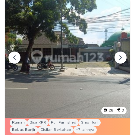
📷
28
| 🎥
0
Rumah
Bisa KPR
Full Furnished
Siap Huni
Bebas Banjir
Cicilan Bertahap
+
7
lainnya