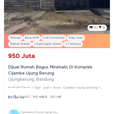
📷
11
| 🎥
0
Rumah
Bisa KPR
Full Furnished
Siap Huni
Bebas Banjir
Lingkungan Islami
+
7
lainnya
950
Juta
Dijual Rumah Bagus Minimalis Di Komplek
Cijambe Ujung Berung
Ujungberung
,
Bandung
﷽ > Tipe : jual > Area : Cijambe Ujung berung >
Jenis : rumah Judul Iklan : Dijual Rumah Bagus Minimalis Semi
Furnished di Cijambe Ujung Berung Spesifikasi : > Jumlah
3
2
0
LT :
143
m²
LB :
120
m²
Lantai : 2 > Luas Tanah : 143 m² > Luas Bangunan : 120 m² >
Kamar Tidur : 3 > Kamar Mandi : 2 > Pasokan Listrik : 2200
watt > Sumber Air : jetpum > Carport : 1 > Row Jalan : 2 >
Legalitas : SHM Include ada kabinet, kitchet set dan water
Diperbarui
6 bulan yang lalu