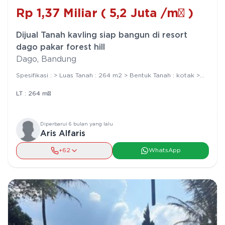
Rp
1,37 Miliar
(
5,2 Juta
/m²
)
Dijual Tanah kavling siap bangun di resort
dago pakar forest hill
Dago
,
Bandung
Spesifikasi : > Luas Tanah : 264 m2 > Bentuk Tanah : kotak >
Lebar Muka : 12m > Panjang tanah : 22m > Orientasi Hadap :
barat > Legalitas : SHGB - Lebar Jalan : 2 Mobil > Harga
LT :
264
m²
Permintaan : 6 jt/ meter Nego > harga skarang jadi :
5,5jt/meter nego
Diperbarui
6 bulan yang lalu
Aris Alfaris
+62
WhatsApp