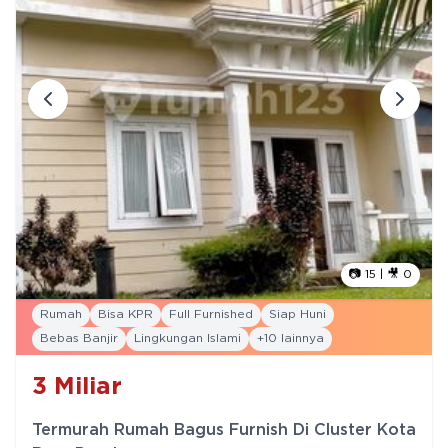
📷
15
| 🎥
0
Rumah
Bisa KPR
Full Furnished
Siap Huni
Bebas Banjir
Lingkungan Islami
+
10
lainnya
3
Miliar
Termurah Rumah Bagus Furnish Di Cluster Kota