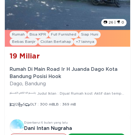
📷
26
| 🎥
0
Rumah
Bisa KPR
Full Furnished
Siap Huni
Bebas Banjir
Cicilan Bertahap
+
7
lainnya
19
Miliar
Rumah Di Main Road Ir H Juanda Dago Kota
Bandung Posisi Hook
Dago
,
Bandung
﷽ Judul Iklan : Dijual Rumah kost Aktif dan tempat
usaha Furnished Posisi Hook di Main Road Ir H Juanda Dago
Spesifikasi : > Bangunan Tahun : > Jumlah Lantai : 2 > Luas
12
5
0
LT :
300
m²
LB :
369
m²
Tanah : 300 m² > Luas Bangunan : 369 m² > Bentuk Tanah :
persegi > Lebar Muka : 12 m > Panjang tanah : 25 m >
Orientasi Hadap : Barat > Kamar Tidur : 12 > Kamar Mandi : 5 >
Sumber Air : PDAM > Garasi : > Carport : 5 mobil > Row Jalan :
Diperbarui
6 bulan yang lalu
4 Mobil > Legalitas : SHM Fasilitas Rumah : - Full furniture -
Dani Intan Nugraha
Sofa, meja tamu, lemari, kasur, meja makan, kursi makan,