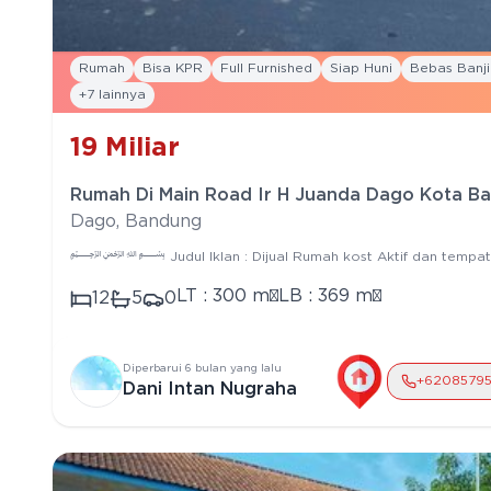
Rumah
Bisa KPR
Full Furnished
Siap Huni
Bebas Banji
+
7
lainnya
19
Miliar
Rumah Di Main Road Ir H Juanda Dago Kota Ba
Dago
,
Bandung
﷽ Judul Iklan : Dijual Rumah kost Aktif dan tempat us
Main Road Ir H Juanda Dago Spesifikasi : > Bangunan Tahun : > 
300 m² > Luas Bangunan : 369 m² > Bentuk Tanah : persegi > 
LT :
300
m²
LB :
369
m²
12
5
0
tanah : 25 m > Orientasi Hadap : Barat > Kamar Tidur : 12 > Ka
PDAM > Garasi : > Carport : 5 mobil > Row Jalan : 4 Mobil > Leg
Full furniture - Sofa, meja tamu, lemari, kasur, meja makan, k
Permintaan : 19 M ( Nego )
Diperbarui
6 bulan yang lalu
+62
085795
Dani Intan Nugraha