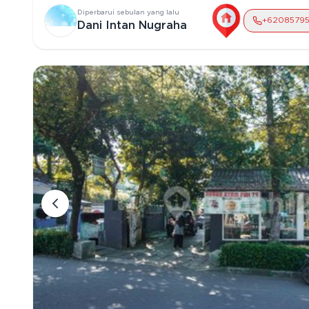
Nego )
Diperbarui
sebulan yang lalu
+62
085795
Dani Intan Nugraha