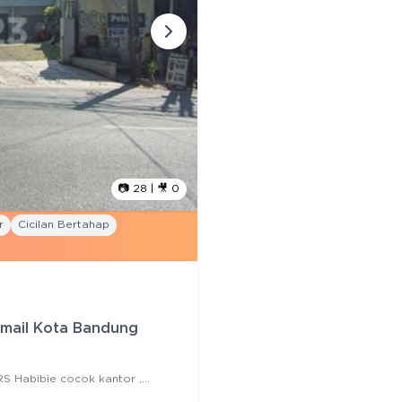
📷
28
| 🎥
0
r
Cicilan Bertahap
Ismail Kota Bandung
 RS Habibie cocok kantor ,
009 > Renovasi tahun : > Dibangun