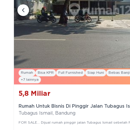
Rumah
Bisa KPR
Full Furnished
Siap Huni
Bebas Banji
+
7
lainnya
5,8
Miliar
Rumah Untuk Bisnis Di Pinggir Jalan Tubagus 
Tubagus Ismail
,
Bandung
FOR SALE... Dijual rumah pinggir jalan Tubagus Ismail sebelah
bisnis,klinik,bimbel,kostan SPESIFIKASI : > Bangunan tahun : 2