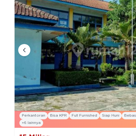
Perkantoran
Bisa KPR
Full Furnished
Siap Huni
Bebas 
+
6
lainnya