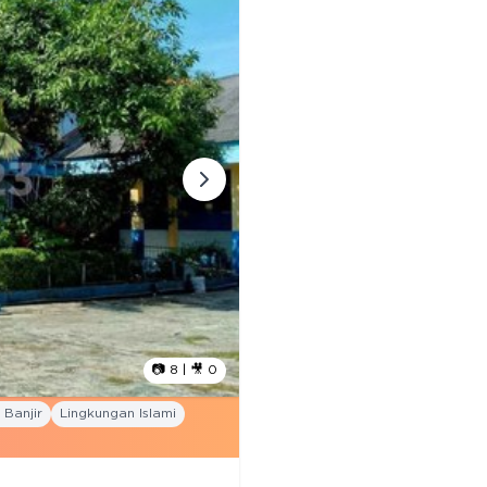
📷
8
| 🎥
0
Banjir
Lingkungan Islami