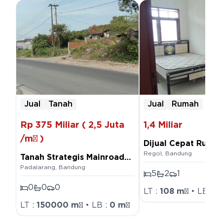
Jual
Tanah
Jual
Rumah
Rp
375 Miliar
(
2,5 Juta
1,4
Miliar
/m²
)
Dijual Cepat Ruma
Regol
,
Bandung
Huni Pasir Salam B
Tanah Strategis Mainroad
Bandung
Padalarang
,
Bandung
Jl. Nasional di Padalarang
5
2
1
Bandung
0
0
0
LT :
108
m²
• LB :
1
LT :
150000
m²
• LB :
0
m²