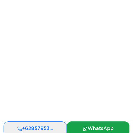
+
62857953
...
WhatsApp