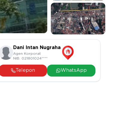
Dani Intan Nugraha
Agen Korporat
NIB:
021801024****
Telepon
WhatsApp