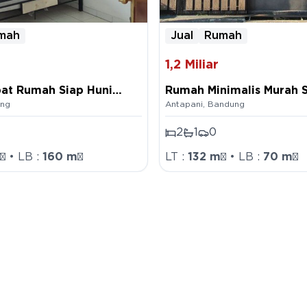
mah
Jual
Rumah
1,2
Miliar
pat Rumah Siap Huni
Rumah Minimalis Murah S
ng
Antapani
,
Bandung
am Biahbatu Bandung
Di Komplek Antapani Ba
2
1
0
²
• LB :
160
m²
LT :
132
m²
• LB :
70
m²