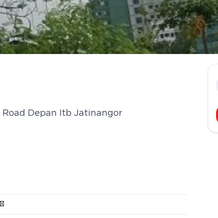
n Road Depan Itb Jatinangor
²