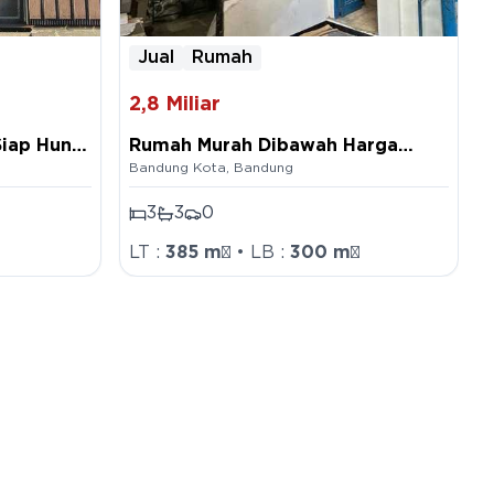
Jual
Rumah
2,8
Miliar
iap Huni
Rumah Murah Dibawah Harga
Bandung Kota
,
Bandung
ndung
NJOP di Kembar Bkr Sriwijaya
Bandung
3
3
0
LT :
385
m²
• LB :
300
m²