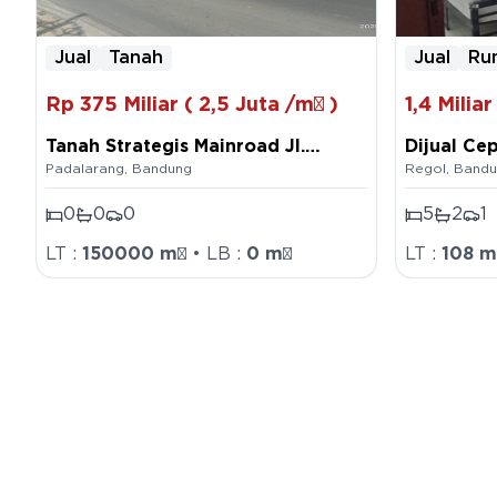
Jual
Tanah
Jual
Ru
Rp
375 Miliar
(
2,5 Juta
/m²
)
1,4
Miliar
Tanah Strategis Mainroad Jl.
Dijual Ce
Padalarang
,
Bandung
Regol
,
Bandu
Nasional di Padalarang Bandung
Pasir Sal
0
0
0
5
2
1
LT :
150000
m²
• LB :
0
m²
LT :
108
m