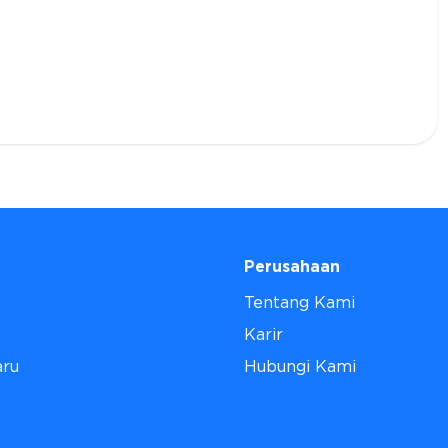
Perusahaan
Tentang Kami
Karir
aru
Hubungi Kami