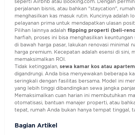
seperti Airbnb atau Booking.com. Dengan permint
perjalanan bisnis, atau bahkan "staycation", ruma
menghasilkan kas masuk rutin. Kuncinya adalah loka
pelayanan prima untuk mendapatkan ulasan positif
Pilihan lainnya adalah
flipping properti (beli-ren
harfiah, proses ini bisa menghasilkan keuntungan
di bawah harga pasar, lakukan renovasi minimal n
harga premium. Kecepatan adalah esensi di sini,
memaksimalkan ROI.
Tidak ketinggalan,
sewa kamar kos atau aparte
digandrungi. Anda bisa menyewakan beberapa k
seringkali dengan fasilitas bersama. Model ini me
yang lebih tinggi dibandingkan sewa jangka panjang
Memaksimalkan cuan harian ini membutuhkan manaj
otomatisasi, bantuan manajer properti, atau bahk
tepat, rumah Anda bukan hanya tempat tinggal, ta
Bagian Artikel