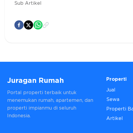
Sub Artikel
Properti
Juragan Rumah
Jual
Portal properti terbaik untuk
Sewa
menemukan rumah, apartemen, dan
properti impianmu di seluruh
Properti B
Indonesia.
Artikel