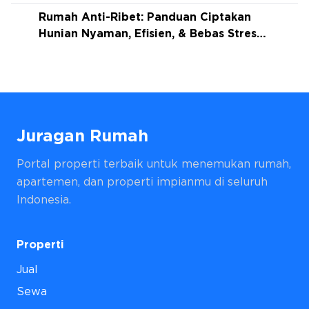
Ketenangan Maksimal!
Rumah Anti-Ribet: Panduan Ciptakan
Hunian Nyaman, Efisien, & Bebas Stres
Setiap Hari
Juragan Rumah
Portal properti terbaik untuk menemukan rumah,
apartemen, dan properti impianmu di seluruh
Indonesia.
Properti
Jual
Sewa